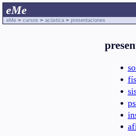
eMe
eMe
>
cursos
>
acústica
>
presentaciones
presen
so
fí
si
ps
in
af