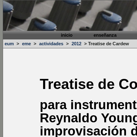
inicio
enseñanza
eum
>
eme
>
actividades
>
2012
>
Treatise de Cardew
Treatise de C
para instrument
Reynaldo Young
improvisación 