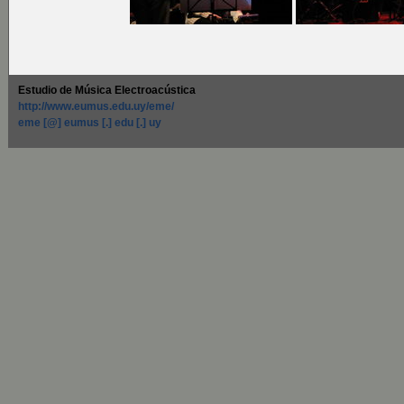
Estudio de Música Electroacústica
http://www.eumus.edu.uy/eme/
eme [@] eumus [.] edu [.] uy