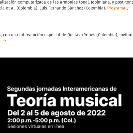
ualización computarizada de las armonías tonal, Jobimiana, y post-tona
rcía et al. (Colombia), Luis Fernando Sánchez (Colombia).
Programa y
a, con una intervención especial de Gustavo Yepes (Colombia), invitad
s →