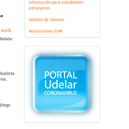
Información para estudiantes
extranjeros
se
Gestión de Salones
c aquí
).
Resoluciones EUM
 Nabón.
dualista
via.
 Diego