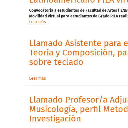
Latinoamericano PILA vir
Convocatoria a estudiantes de Facultad de Artes
(
IENB
Movilidad
Virtual
para
estudiantes
de
Grado
PILA
real
Leer más
Llamado Asistente para 
Teoría y Composición, pa
sobre teclado
Leer más
Llamado Profesor/a Adju
Musicología, perfil Meto
Investigación