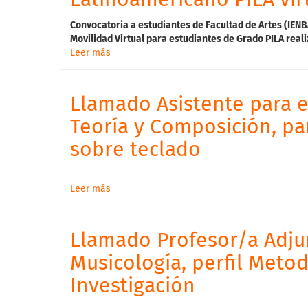
Latinoamericano PILA vir
Convocatoria a estudiantes de Facultad de Artes
(
IENB
Movilidad
Virtual
para
estudiantes
de
Grado
PILA
real
Leer más
Llamado Asistente para 
Teoría y Composición, pa
sobre teclado
Leer más
Llamado Profesor/a Adju
Musicología, perfil Meto
Investigación