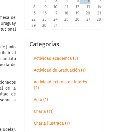
1
2
3
4
5
6
7
8
9
10
11
12
13
14
15
16
17
18
19
20
21
 mesa de
22
23
24
25
26
27
28
 Uruguay
29
30
31
itucional
Categorías
 de junio
ibuir al
Actividad académca (3)
 mandato
uesta de
Actividad de Graduación (1)
Actividad externa de interés
cionados
(2)
al de la
ultad de
Acto (1)
sobre la
Charla (11)
Charla ilustrada (1)
a Udelar.