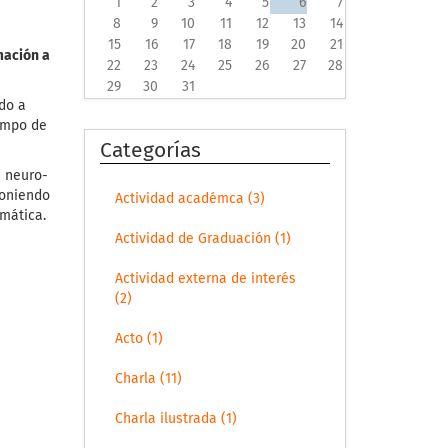
1
2
3
4
5
6
7
8
9
10
11
12
13
14
15
16
17
18
19
20
21
mación a
22
23
24
25
26
27
28
29
30
31
ado a
campo de
Categorías
e neuro-
poniendo
Actividad académca (3)
emática.
Actividad de Graduación (1)
Actividad externa de interés
(2)
Acto (1)
Charla (11)
Charla ilustrada (1)