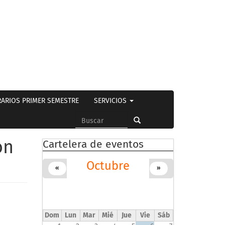
ARIOS PRIMER SEMESTRE
SERVICIOS
Formulario
de
Buscar
ón
Cartelera de eventos
búsqueda
Octubre
«
»
Dom
Lun
Mar
Mié
Jue
Vie
Sáb