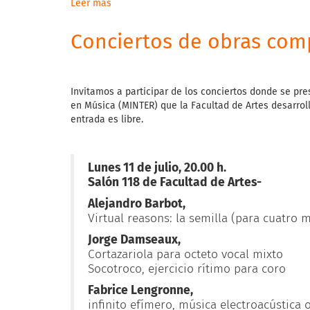
Leer más
sobre
Jornadas
"Formación
Conciertos de obras com
docente
en
Artes.
Debates
Invitamos a participar de los conciertos donde se pre
desde
en Música (MINTER) que la Facultad de Artes desarrol
la
entrada es libre.
Universidad"
Lunes 11 de julio, 20.00 h.
Salón 118 de Facultad de Artes-
Alejandro Barbot,
Virtual reasons: la semilla (para cuatro 
Jorge Damseaux,
Cortazariola para octeto vocal mixto
Socotroco, ejercicio rítimo para coro
Fabrice Lengronne,
infinito efímero, música electroacústica 